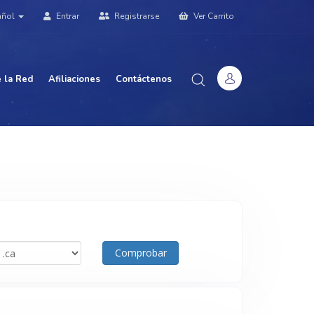
añol
Entrar
Registrarse
Ver Carrito
 la Red
Afiliaciones
Contáctenos
Comprobar