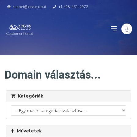
support@krezus.cloud
+1 418-431-2972
Customer Portal
Domain választás...
Kategóriák
Műveletek