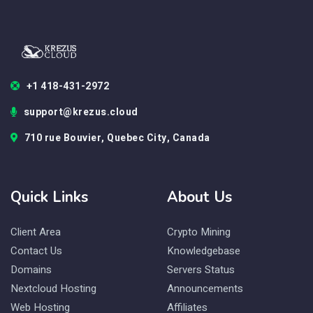
+1 418-431-2972
support@krezus.cloud
710 rue Bouvier, Quebec City, Canada
Quick Links
About Us
Client Area
Crypto Mining
Contact Us
Knowledgebase
Domains
Servers Status
Nextcloud Hosting
Announcements
Web Hosting
Affiliates