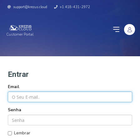
support@krezus.cloud
+1 418-431-2972
Customer Portal
Entrar
Email
Senha
Lembrar