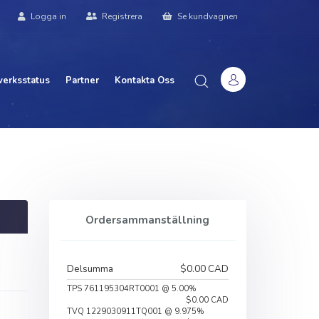
Logga in
Registrera
Se kundvagnen
verksstatus
Partner
Kontakta Oss
Ordersammanställning
Delsumma
$0.00 CAD
TPS 761195304RT0001 @ 5.00%
$0.00 CAD
TVQ 1229030911TQ001 @ 9.975%