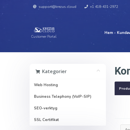
support@krezus.cloud
+1 418-431-2972
Hem - Kundav
Customer Portal
Kon
Kategorier
Web Hosting
Produk
Business Telephony (VoIP-SIP)
SEO-verktyg
SSL Certifikat
An