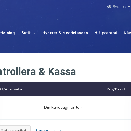
Svenska
delning
Butik
Nyheter & Meddelanden
Hjälpcentral
Nät
trollera & Kassa
t/Alternativ
Pris/Cykel
Din kundvagn är tom
vänd kampanjkod
Uppskatta skatter