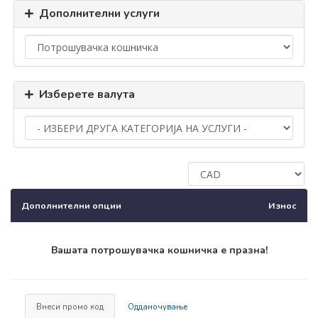
Дополнителни услуги
Изберете валута
Дополнителни опции
Износ
Вашата потрошувачка кошничка е празна!
Внеси промо код
Одданочување