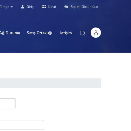
ürkçe
Giriş
Kayıt
Sepeti Görüntüle
Ağ Durumu
Satış Ortaklığı
İletişim