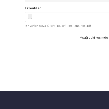
Eklentiler
İzin verilen dosya türleri: .jpg, .gif, .jpeg, .png, .txt, .pdf
Aşağıdaki resimde 